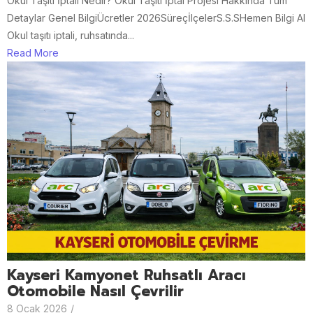
Okul Taşıtı İptali Nedir? Okul Taşıtı İptal Projesi Hakkında Tüm
Detaylar Genel BilgiÜcretler 2026SüreçİlçelerS.S.SHemen Bilgi Al
Okul taşıtı iptali, ruhsatında...
Read More
Kayseri Kamyonet Ruhsatlı Aracı
Otomobile Nasıl Çevrilir
8 Ocak 2026
/