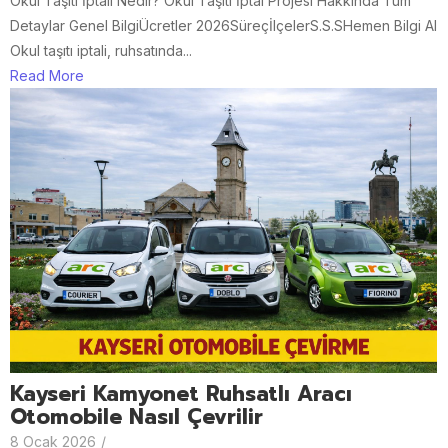
Okul Taşıtı İptali Nedir? Okul Taşıtı İptal Projesi Hakkında Tüm
Detaylar Genel BilgiÜcretler 2026SüreçİlçelerS.S.SHemen Bilgi Al
Okul taşıtı iptali, ruhsatında...
Read More
Kayseri Kamyonet Ruhsatlı Aracı
Otomobile Nasıl Çevrilir
8 Ocak 2026
/