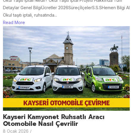
Okul Taşıtı İptali Nedir? Okul Taşıtı İptal Projesi Hakkında Tüm
Detaylar Genel BilgiÜcretler 2026SüreçİlçelerS.S.SHemen Bilgi Al
Okul taşıtı iptali, ruhsatında...
Read More
Kayseri Kamyonet Ruhsatlı Aracı
Otomobile Nasıl Çevrilir
8 Ocak 2026
/