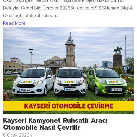
Okul Taşıtı İptali Nedir? Okul Taşıtı İptal Projesi Hakkında Tüm
Detaylar Genel BilgiÜcretler 2026SüreçİlçelerS.S.SHemen Bilgi Al
Okul taşıtı iptali, ruhsatında...
Read More
Kayseri Kamyonet Ruhsatlı Aracı
Otomobile Nasıl Çevrilir
8 Ocak 2026
/