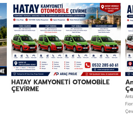
HATAY KAMYONETİ OTOMOBİLE
An
ÇEVİRME
Çe
Ant
Fio
Çevi