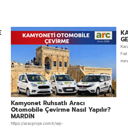
E
K
GE
Kar
Fiat
mevz
Kamyonet Ruhsatlı Aracı
Otomobile Çevirme Nasıl Yapılır?
MARDİN
https://aracproje.com.tr/wp-