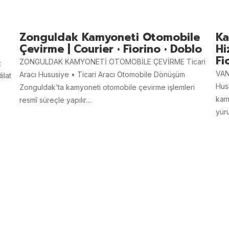
Zonguldak Kamyoneti Otomobile
Ka
Çevirme | Courier • Fiorino • Doblo
Hi
Fi
ZONGULDAK KAMYONETİ OTOMOBİLE ÇEVİRME Ticari
;
VAN
Aracı Hususiye • Ticari Aracı Otomobile Dönüşüm
ilat
Hus
Zonguldak’ta kamyoneti otomobile çevirme işlemleri
kam
resmî süreçle yapılır....
yürü