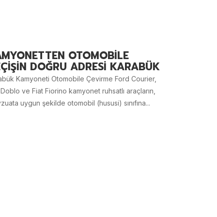
AMYONETTEN OTOMOBİLE
ÇİŞİN DOĞRU ADRESİ KARABÜK
abük Kamyoneti Otomobile Çevirme Ford Courier,
 Doblo ve Fiat Fiorino kamyonet ruhsatlı araçların,
uata uygun şekilde otomobil (hususi) sınıfına...