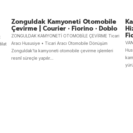
Zonguldak Kamyoneti Otomobile
Ka
Çevirme | Courier • Fiorino • Doblo
Hi
Fi
ZONGULDAK KAMYONETİ OTOMOBİLE ÇEVİRME Ticari
;
VAN
Aracı Hususiye • Ticari Aracı Otomobile Dönüşüm
ilat
Hus
Zonguldak’ta kamyoneti otomobile çevirme işlemleri
kam
resmî süreçle yapılır....
yürü