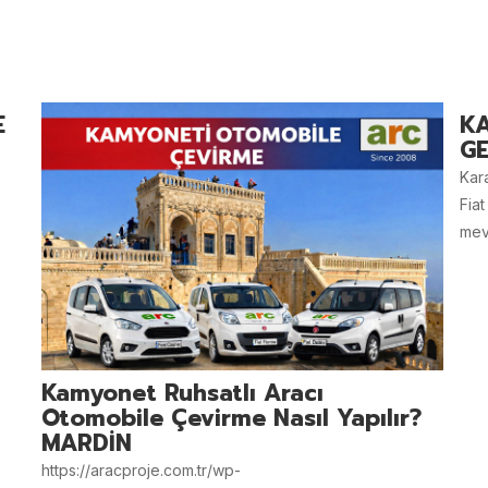
E
K
GE
Kar
Fiat
mevz
Kamyonet Ruhsatlı Aracı
Otomobile Çevirme Nasıl Yapılır?
MARDİN
https://aracproje.com.tr/wp-