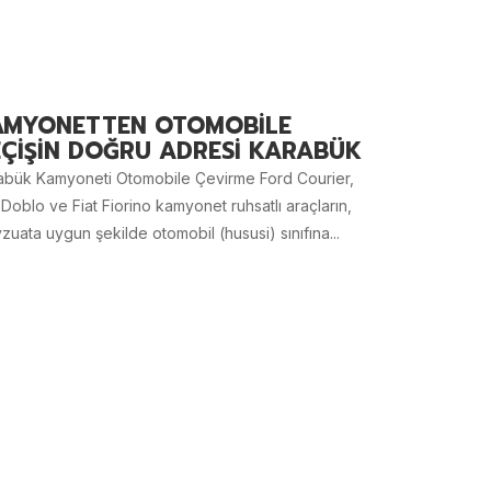
AMYONETTEN OTOMOBİLE
ÇİŞİN DOĞRU ADRESİ KARABÜK
abük Kamyoneti Otomobile Çevirme Ford Courier,
 Doblo ve Fiat Fiorino kamyonet ruhsatlı araçların,
uata uygun şekilde otomobil (hususi) sınıfına...