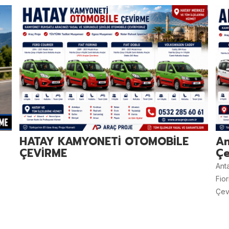
HATAY KAMYONETİ OTOMOBİLE
An
ÇEVİRME
Çe
Ant
Fio
Çevi