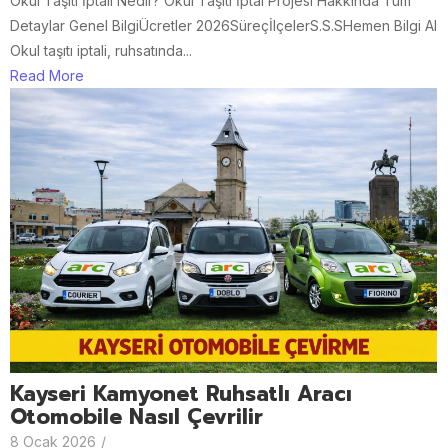
Okul Taşıtı İptali Nedir? Okul Taşıtı İptal Projesi Hakkında Tüm
Detaylar Genel BilgiÜcretler 2026SüreçİlçelerS.S.SHemen Bilgi Al
Okul taşıtı iptali, ruhsatında...
Read More
Kayseri Kamyonet Ruhsatlı Aracı
Otomobile Nasıl Çevrilir
8 Ocak 2026
/