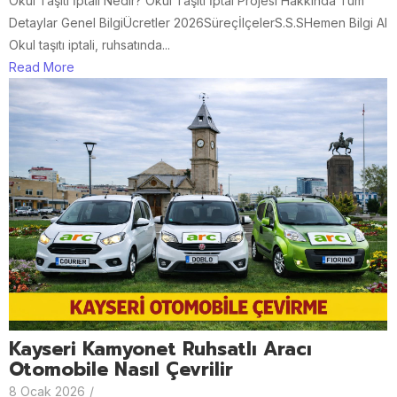
Okul Taşıtı İptali Nedir? Okul Taşıtı İptal Projesi Hakkında Tüm
Detaylar Genel BilgiÜcretler 2026SüreçİlçelerS.S.SHemen Bilgi Al
Okul taşıtı iptali, ruhsatında...
Read More
Kayseri Kamyonet Ruhsatlı Aracı
Otomobile Nasıl Çevrilir
8 Ocak 2026
/