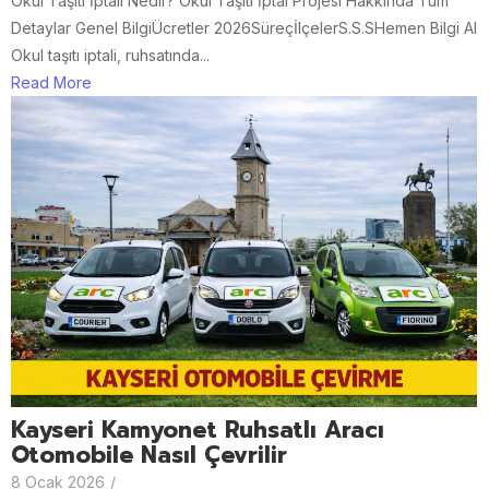
Okul Taşıtı İptali Nedir? Okul Taşıtı İptal Projesi Hakkında Tüm
Detaylar Genel BilgiÜcretler 2026SüreçİlçelerS.S.SHemen Bilgi Al
Okul taşıtı iptali, ruhsatında...
Read More
Kayseri Kamyonet Ruhsatlı Aracı
Otomobile Nasıl Çevrilir
8 Ocak 2026
/