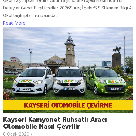
Okul Taşıtı İptali Nedir? Okul Taşıtı İptal Projesi Hakkında Tüm
Detaylar Genel BilgiÜcretler 2026SüreçİlçelerS.S.SHemen Bilgi Al
Okul taşıtı iptali, ruhsatında...
Read More
Kayseri Kamyonet Ruhsatlı Aracı
Otomobile Nasıl Çevrilir
8 Ocak 2026
/