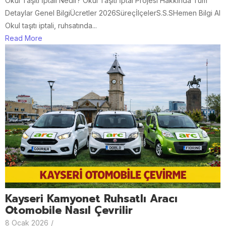
Okul Taşıtı İptali Nedir? Okul Taşıtı İptal Projesi Hakkında Tüm
Detaylar Genel BilgiÜcretler 2026SüreçİlçelerS.S.SHemen Bilgi Al
Okul taşıtı iptali, ruhsatında...
Read More
Kayseri Kamyonet Ruhsatlı Aracı
Otomobile Nasıl Çevrilir
8 Ocak 2026
/