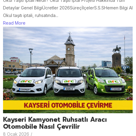
Okul Taşıtı İptali Nedir? Okul Taşıtı İptal Projesi Hakkında Tüm
Detaylar Genel BilgiÜcretler 2026SüreçİlçelerS.S.SHemen Bilgi Al
Okul taşıtı iptali, ruhsatında...
Read More
Kayseri Kamyonet Ruhsatlı Aracı
Otomobile Nasıl Çevrilir
8 Ocak 2026
/