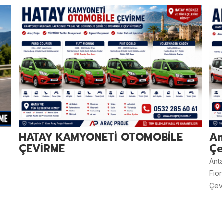
HATAY KAMYONETİ OTOMOBİLE
An
ÇEVİRME
Çe
Ant
Fio
Çevi