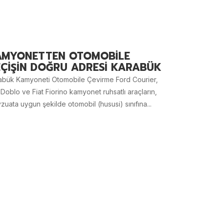
AMYONETTEN OTOMOBİLE
ÇİŞİN DOĞRU ADRESİ KARABÜK
abük Kamyoneti Otomobile Çevirme Ford Courier,
 Doblo ve Fiat Fiorino kamyonet ruhsatlı araçların,
uata uygun şekilde otomobil (hususi) sınıfına...