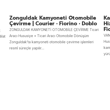
Zonguldak Kamyoneti Otomobile
Ka
Çevirme | Courier • Fiorino • Doblo
Hi
Fi
ZONGULDAK KAMYONETİ OTOMOBİLE ÇEVİRME Ticari
;
VAN
Aracı Hususiye • Ticari Aracı Otomobile Dönüşüm
ilat
Hus
Zonguldak’ta kamyoneti otomobile çevirme işlemleri
kam
resmî süreçle yapılır....
yürü