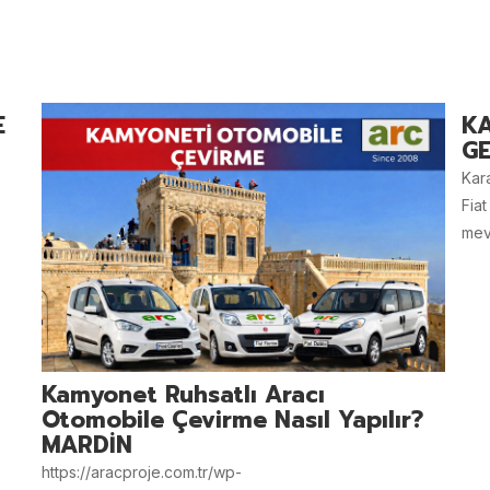
E
K
GE
Kar
Fiat
mevz
Kamyonet Ruhsatlı Aracı
Otomobile Çevirme Nasıl Yapılır?
MARDİN
https://aracproje.com.tr/wp-