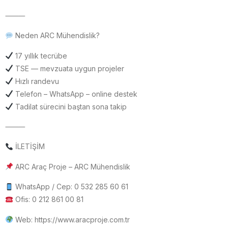
⸻
Neden ARC Mühendislik?
17 yıllık tecrübe
TSE — mevzuata uygun projeler
Hızlı randevu
Telefon – WhatsApp – online destek
Tadilat sürecini baştan sona takip
⸻
İLETİŞİM
ARC Araç Proje – ARC Mühendislik
WhatsApp / Cep: 0 532 285 60 61
Ofis: 0 212 861 00 81
Web: https://www.aracproje.com.tr