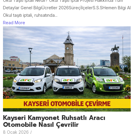
Okul Taşıtı İptali Nedir? Okul Taşıtı İptal Projesi Hakkında Tüm
Detaylar Genel BilgiÜcretler 2026SüreçİlçelerS.S.SHemen Bilgi Al
Okul taşıtı iptali, ruhsatında...
Read More
Kayseri Kamyonet Ruhsatlı Aracı
Otomobile Nasıl Çevrilir
8 Ocak 2026
/