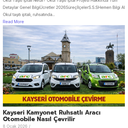
Okul Taşıtı İptali Nedir? Okul Taşıtı İptal Projesi Hakkında Tüm
Detaylar Genel BilgiÜcretler 2026SüreçİlçelerS.S.SHemen Bilgi Al
Okul taşıtı iptali, ruhsatında...
Read More
Kayseri Kamyonet Ruhsatlı Aracı
Otomobile Nasıl Çevrilir
8 Ocak 2026
/