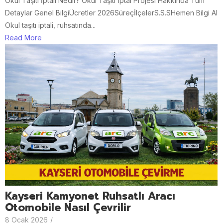
Okul Taşıtı İptali Nedir? Okul Taşıtı İptal Projesi Hakkında Tüm
Detaylar Genel BilgiÜcretler 2026SüreçİlçelerS.S.SHemen Bilgi Al
Okul taşıtı iptali, ruhsatında...
Read More
Kayseri Kamyonet Ruhsatlı Aracı
Otomobile Nasıl Çevrilir
8 Ocak 2026
/