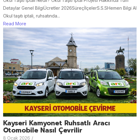
Okul Taşıtı İptali Nedir? Okul Taşıtı İptal Projesi Hakkında Tüm
Detaylar Genel BilgiÜcretler 2026SüreçİlçelerS.S.SHemen Bilgi Al
Okul taşıtı iptali, ruhsatında...
Read More
Kayseri Kamyonet Ruhsatlı Aracı
Otomobile Nasıl Çevrilir
8 Ocak 2026
/