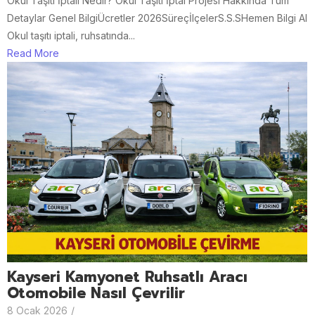
Okul Taşıtı İptali Nedir? Okul Taşıtı İptal Projesi Hakkında Tüm
Detaylar Genel BilgiÜcretler 2026SüreçİlçelerS.S.SHemen Bilgi Al
Okul taşıtı iptali, ruhsatında...
Read More
Kayseri Kamyonet Ruhsatlı Aracı
Otomobile Nasıl Çevrilir
8 Ocak 2026
/