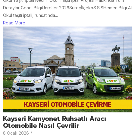
Okul Taşıtı İptali Nedir? Okul Taşıtı İptal Projesi Hakkında Tüm
Detaylar Genel BilgiÜcretler 2026SüreçİlçelerS.S.SHemen Bilgi Al
Okul taşıtı iptali, ruhsatında...
Read More
Kayseri Kamyonet Ruhsatlı Aracı
Otomobile Nasıl Çevrilir
8 Ocak 2026
/