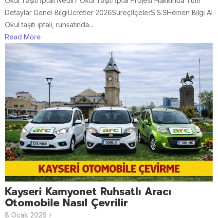
Okul Taşıtı İptali Nedir? Okul Taşıtı İptal Projesi Hakkında Tüm
Detaylar Genel BilgiÜcretler 2026SüreçİlçelerS.S.SHemen Bilgi Al
Okul taşıtı iptali, ruhsatında...
Read More
Kayseri Kamyonet Ruhsatlı Aracı
Otomobile Nasıl Çevrilir
8 Ocak 2026
/